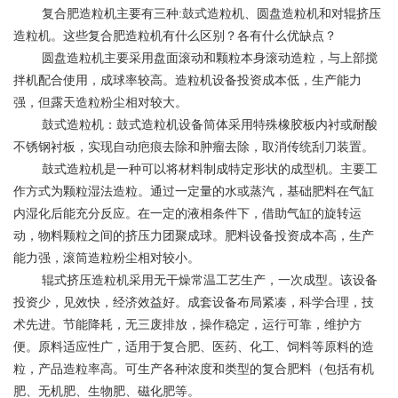
复合肥造粒机主要有三种:鼓式造粒机、圆盘造粒机和对辊挤压
造粒机。这些复合肥造粒机有什么区别？各有什么优缺点？
圆盘造粒机主要采用盘面滚动和颗粒本身滚动造粒，与上部搅
拌机配合使用，成球率较高。造粒机设备投资成本低，生产能力
强，但露天造粒粉尘相对较大。
鼓式造粒机：鼓式造粒机设备筒体采用特殊橡胶板内衬或耐酸
不锈钢衬板，实现自动疤痕去除和肿瘤去除，取消传统刮刀装置。
鼓式造粒机是一种可以将材料制成特定形状的成型机。主要工
作方式为颗粒湿法造粒。通过一定量的水或蒸汽，基础肥料在气缸
内湿化后能充分反应。在一定的液相条件下，借助气缸的旋转运
动，物料颗粒之间的挤压力团聚成球。肥料设备投资成本高，生产
能力强，滚筒造粒粉尘相对较小。
辊式挤压造粒机采用无干燥常温工艺生产，一次成型。该设备
投资少，见效快，经济效益好。成套设备布局紧凑，科学合理，技
术先进。节能降耗，无三废排放，操作稳定，运行可靠，维护方
便。原料适应性广，适用于复合肥、医药、化工、饲料等原料的造
粒，产品造粒率高。可生产各种浓度和类型的复合肥料（包括有机
肥、无机肥、生物肥、磁化肥等。